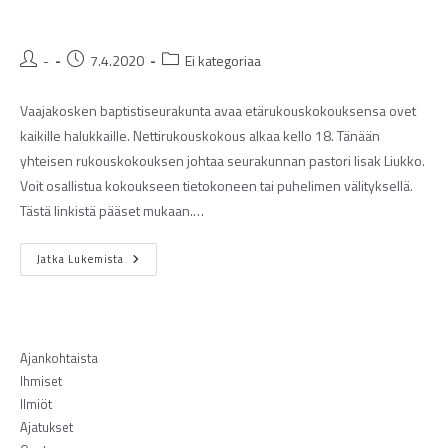
-
7.4.2020
Ei kategoriaa
Vaajakosken baptistiseurakunta avaa etärukouskokouksensa ovet
kaikille halukkaille. Nettirukouskokous alkaa kello 18. Tänään
yhteisen rukouskokouksen johtaa seurakunnan pastori Iisak Liukko.
Voit osallistua kokoukseen tietokoneen tai puhelimen välityksellä.
Tästä linkistä pääset mukaan.…
Jatka Lukemista
Ajankohtaista
Ihmiset
Ilmiöt
Ajatukset