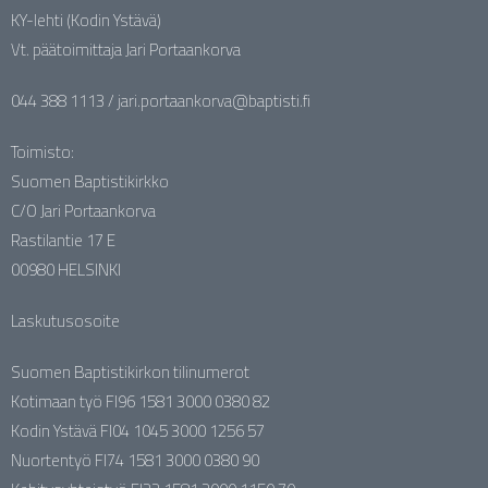
KY-lehti (Kodin Ystävä)
Vt. päätoimittaja Jari Portaankorva
044 388 1113 / jari.portaankorva@baptisti.fi
Toimisto:
Suomen Baptistikirkko
C/O Jari Portaankorva
Rastilantie 17 E
00980 HELSINKI
Laskutusosoite
Suomen Baptistikirkon tilinumerot
Kotimaan työ FI96 1581 3000 0380 82
Kodin Ystävä FI04 1045 3000 1256 57
Nuortentyö FI74 1581 3000 0380 90