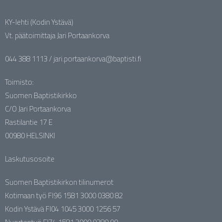
KY-lehti (Kodin Ystävä)
Vt. päätoimittaja Jari Portaankorva
044 388 1113 / jari.portaankorva@baptisti.fi
Toimisto:
Suomen Baptistikirkko
C/O Jari Portaankorva
Rastilantie 17 E
00980 HELSINKI
Laskutusosoite
Suomen Baptistikirkon tilinumerot
Kotimaan työ FI96 1581 3000 0380 82
Kodin Ystävä FI04 1045 3000 1256 57