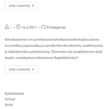
Jatka Lukemista
-
14.2.2011
Ei kategoriaa
Kirkollistuminen on perinteisesti tarkoittanut kielenkäytössämme
korostettua pappisvaltaa ja samalla liberalisoitumista, maallistumista
ja etääntymistä evankeliumista. Olemmeko siis maallistumisen tiellä
itsekin, nimettyämme liikkeemme Baptistikirkoksi?
Jatka Lukemista
Ajankohtaista
Ihmiset
Ilmiöt