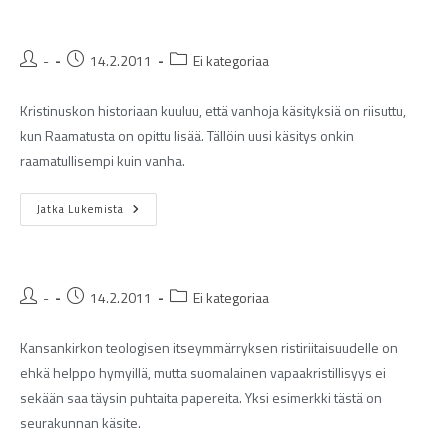
-
14.2.2011
Ei kategoriaa
Kristinuskon historiaan kuuluu, että vanhoja käsityksiä on riisuttu,
kun Raamatusta on opittu lisää. Tällöin uusi käsitys onkin
raamatullisempi kuin vanha.
Jatka Lukemista
-
14.2.2011
Ei kategoriaa
Kansankirkon teologisen itseymmärryksen ristiriitaisuudelle on
ehkä helppo hymyillä, mutta suomalainen vapaakristillisyys ei
sekään saa täysin puhtaita papereita. Yksi esimerkki tästä on
seurakunnan käsite.