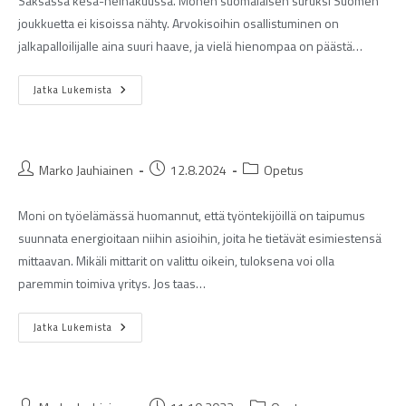
Saksassa kesä-heinäkuussa. Monen suomalaisen suruksi Suomen
joukkuetta ei kisoissa nähty. Arvokisoihin osallistuminen on
jalkapalloilijalle aina suuri haave, ja vielä hienompaa on päästä…
Jatka Lukemista
Marko Jauhiainen
12.8.2024
Opetus
Moni on työelämässä huomannut, että työntekijöillä on taipumus
suunnata energioitaan niihin asioihin, joita he tietävät esimiestensä
mittaavan. Mikäli mittarit on valittu oikein, tuloksena voi olla
paremmin toimiva yritys. Jos taas…
Jatka Lukemista