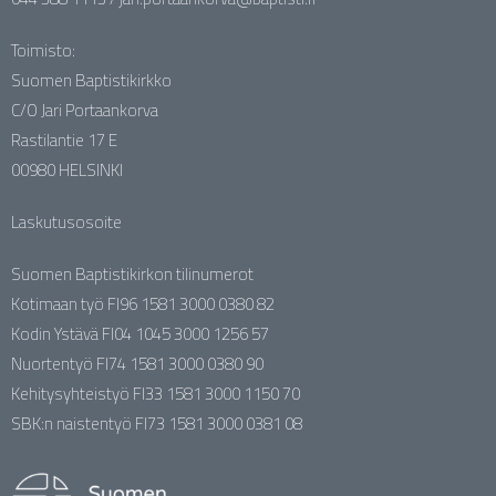
Toimisto:
Suomen Baptistikirkko
C/O Jari Portaankorva
Rastilantie 17 E
00980 HELSINKI
Laskutusosoite
Suomen Baptistikirkon tilinumerot
Kotimaan työ FI96 1581 3000 0380 82
Kodin Ystävä FI04 1045 3000 1256 57
Nuortentyö FI74 1581 3000 0380 90
Kehitysyhteistyö FI33 1581 3000 1150 70
SBK:n naistentyö FI73 1581 3000 0381 08