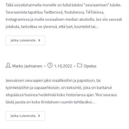
Tällä vuosituhannella monelle on tullut tutuksi "seuraamisen" käsite.
Seuraamista tapahtuu Twitterissä, Youtubessa, TikTokissa,
Instagramissa ja muilla sosiaalisen median alustoilla. Jos siis seuraat
jotakuta, tarkoittaa se yleensä, että luet, kuuntelet tai…
Jatka Lukemista
Marko Jauhiainen
1.10.2022
Opetus
Jeesuksen seuraajien jako maallikoihin ja papistoon, tai
työntekijöihin ja vapaaehtoisiin, on keksintö, joka on kantanut
etupäässä huonoa hedelmää koko historiansa ajan. Yksi seuraus
tästä jaosta on koko Kristuksen ruumiin tehtäväksi…
Jatka Lukemista