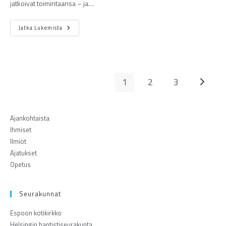
jatkoivat toimintaansa – ja…
Jatka Lukemista
1
2
3
Ajankohtaista
Ihmiset
Ilmiöt
Ajatukset
Opetus
Seurakunnat
Espoon kotikirkko
Helsingin baptistiseurakunta