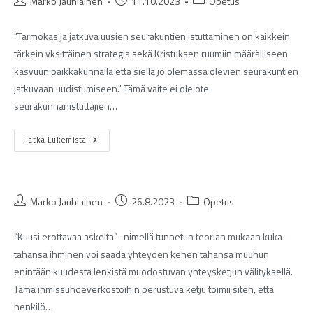
Marko Jauhiainen
11.10.2023
Opetus
"Tarmokas ja jatkuva uusien seurakuntien istuttaminen on kaikkein
tärkein yksittäinen strategia sekä Kristuksen ruumiin määrälliseen
kasvuun paikkakunnalla että siellä jo olemassa olevien seurakuntien
jatkuvaan uudistumiseen." Tämä väite ei ole ote
seurakunnanistuttajien…
Jatka Lukemista
Marko Jauhiainen
26.8.2023
Opetus
“Kuusi erottavaa askelta” -nimellä tunnetun teorian mukaan kuka
tahansa ihminen voi saada yhteyden kehen tahansa muuhun
enintään kuudesta lenkistä muodostuvan yhteysketjun välityksellä.
Tämä ihmissuhdeverkostoihin perustuva ketju toimii siten, että
henkilö…