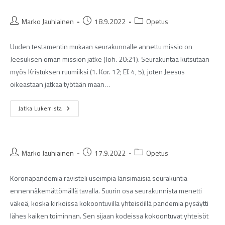
Marko Jauhiainen
18.9.2022
Opetus
Uuden testamentin mukaan seurakunnalle annettu missio on
Jeesuksen oman mission jatke (Joh. 20:21). Seurakuntaa kutsutaan
myös Kristuksen ruumiiksi (1. Kor. 12; Ef. 4, 5), joten Jeesus
oikeastaan jatkaa työtään maan…
Jatka Lukemista
Marko Jauhiainen
17.9.2022
Opetus
Koronapandemia ravisteli useimpia länsimaisia seurakuntia
ennennäkemättömällä tavalla. Suurin osa seurakunnista menetti
väkeä, koska kirkoissa kokoontuvilla yhteisöillä pandemia pysäytti
lähes kaiken toiminnan. Sen sijaan kodeissa kokoontuvat yhteisöt