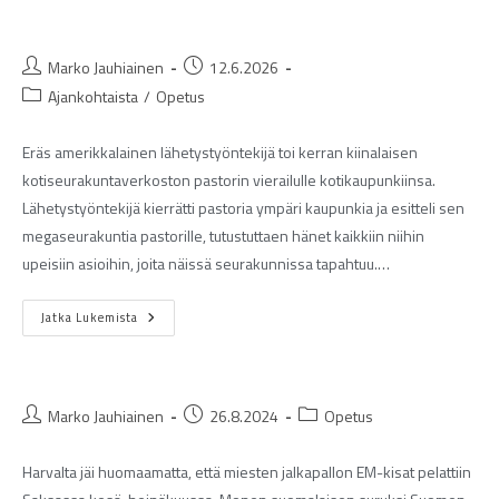
Marko Jauhiainen
12.6.2026
Ajankohtaista
/
Opetus
Eräs amerikkalainen lähetystyöntekijä toi kerran kiinalaisen
kotiseurakuntaverkoston pastorin vierailulle kotikaupunkiinsa.
Lähetystyöntekijä kierrätti pastoria ympäri kaupunkia ja esitteli sen
megaseurakuntia pastorille, tutustuttaen hänet kaikkiin niihin
upeisiin asioihin, joita näissä seurakunnissa tapahtuu.…
Jatka Lukemista
Marko Jauhiainen
26.8.2024
Opetus
Harvalta jäi huomaamatta, että miesten jalkapallon EM-kisat pelattiin