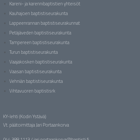
Kareni- ja karennibaptistien yhteisöt
Kauhajoen baptistiseurakunta
Lappeenrannan baptistiseurakunnat
Petäjäveden baptistiseurakunta
Tampereen baptistiseurakunta
Turun baptistiseurakunta
Vaajakosken baptistiseurakunta
Vaasan baptistiseurakunta
Vehniän baptistiseurakunta
Vihtavuoren baptistisrk
KY-lehti (Kodin Ystävä)
Vt. päätoimittaja Jari Portaankorva
044 388 1113 / jari.portaankorva@baptisti.fi