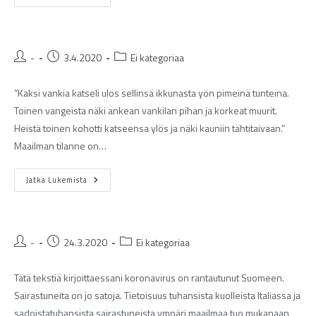
-
3.4.2020
Ei kategoriaa
”Kaksi vankia katseli ulos sellinsä ikkunasta yön pimeinä tunteina.
Toinen vangeista näki ankean vankilan pihan ja korkeat muurit.
Heistä toinen kohotti katseensa ylös ja näki kauniin tähtitaivaan.”
Maailman tilanne on…
Jatka Lukemista
-
24.3.2020
Ei kategoriaa
Tätä tekstiä kirjoittaessani koronavirus on rantautunut Suomeen.
Sairastuneita on jo satoja. Tietoisuus tuhansista kuolleista Italiassa ja
sadoistatuhansista sairastuneista ympäri maailmaa tuo mukanaan