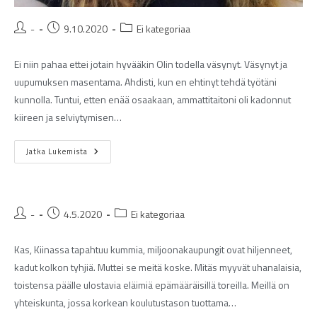
-
9.10.2020
Ei kategoriaa
Ei niin pahaa ettei jotain hyvääkin Olin todella väsynyt. Väsynyt ja
uupumuksen masentama. Ahdisti, kun en ehtinyt tehdä työtäni
kunnolla. Tuntui, etten enää osaakaan, ammattitaitoni oli kadonnut
kiireen ja selviytymisen…
Jatka Lukemista
-
4.5.2020
Ei kategoriaa
Kas, Kiinassa tapahtuu kummia, miljoonakaupungit ovat hiljenneet,
kadut kolkon tyhjiä. Muttei se meitä koske. Mitäs myyvät uhanalaisia,
toistensa päälle ulostavia eläimiä epämääräisillä toreilla. Meillä on
yhteiskunta, jossa korkean koulutustason tuottama…