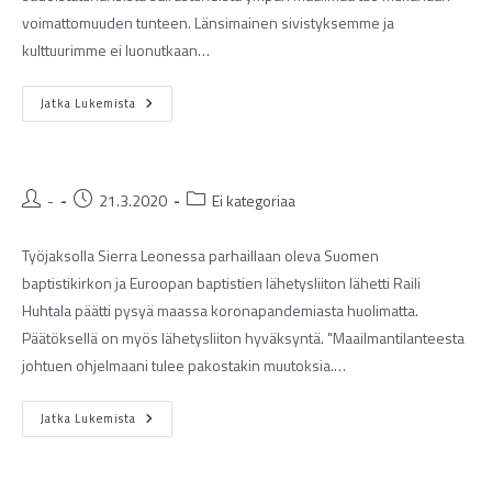
voimattomuuden tunteen. Länsimainen sivistyksemme ja
kulttuurimme ei luonutkaan…
Jatka Lukemista
-
21.3.2020
Ei kategoriaa
Työjaksolla Sierra Leonessa parhaillaan oleva Suomen
baptistikirkon ja Euroopan baptistien lähetysliiton lähetti Raili
Huhtala päätti pysyä maassa koronapandemiasta huolimatta.
Päätöksellä on myös lähetysliiton hyväksyntä. "Maailmantilanteesta
johtuen ohjelmaani tulee pakostakin muutoksia.…
Jatka Lukemista