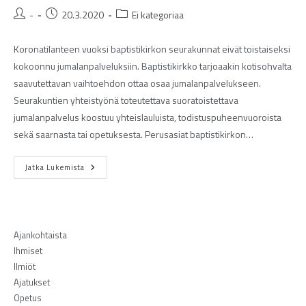
-
20.3.2020
Ei kategoriaa
Koronatilanteen vuoksi baptistikirkon seurakunnat eivät toistaiseksi
kokoonnu jumalanpalveluksiin. Baptistikirkko tarjoaakin kotisohvalta
saavutettavan vaihtoehdon ottaa osaa jumalanpalvelukseen.
Seurakuntien yhteistyönä toteutettava suoratoistettava
jumalanpalvelus koostuu yhteislauluista, todistuspuheenvuoroista
sekä saarnasta tai opetuksesta. Perusasiat baptistikirkon…
Jatka Lukemista
Ajankohtaista
Ihmiset
Ilmiöt
Ajatukset
Opetus