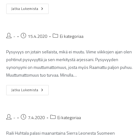
Jatka Lukemista
-
15.4.2020
Ei kategoriaa
Pysyvyys on jotain sellaista, mikä ei muutu. Viime viikkojen ajan olen
pohtinut pysyvyyttä ja sen merkitystä arjessani. Pysyvyyden
synonyymi on muuttumattomuus, josta myös Raamattu paljon puhuu.
Muuttumattomuus tuo turvaa. Minulla…
Jatka Lukemista
-
7.4.2020
Ei kategoriaa
Raili Huhtala palasi maanantaina Sierra Leonesta Suomeen