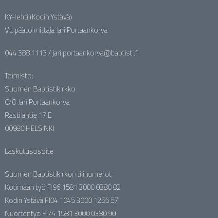
KY-lehti (Kodin Ystävä)
Vt. päätoimittaja Jari Portaankorva
044 388 1113 / jari.portaankorva@baptisti.fi
Toimisto:
Suomen Baptistikirkko
C/O Jari Portaankorva
Rastilantie 17 E
00980 HELSINKI
Laskutusosoite
Suomen Baptistikirkon tilinumerot
Kotimaan työ FI96 1581 3000 0380 82
Kodin Ystävä FI04 1045 3000 1256 57
Nuortentyö FI74 1581 3000 0380 90