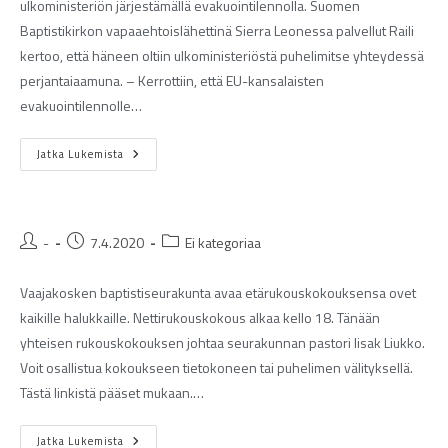
ulkoministeriön järjestämällä evakuointilennolla. Suomen
Baptistikirkon vapaaehtoislähettinä Sierra Leonessa palvellut Raili
kertoo, että häneen oltiin ulkoministeriöstä puhelimitse yhteydessä
perjantaiaamuna. – Kerrottiin, että EU-kansalaisten
evakuointilennolle…
Jatka Lukemista
-
7.4.2020
Ei kategoriaa
Vaajakosken baptistiseurakunta avaa etärukouskokouksensa ovet
kaikille halukkaille. Nettirukouskokous alkaa kello 18. Tänään
yhteisen rukouskokouksen johtaa seurakunnan pastori Iisak Liukko.
Voit osallistua kokoukseen tietokoneen tai puhelimen välityksellä.
Tästä linkistä pääset mukaan.…
Jatka Lukemista